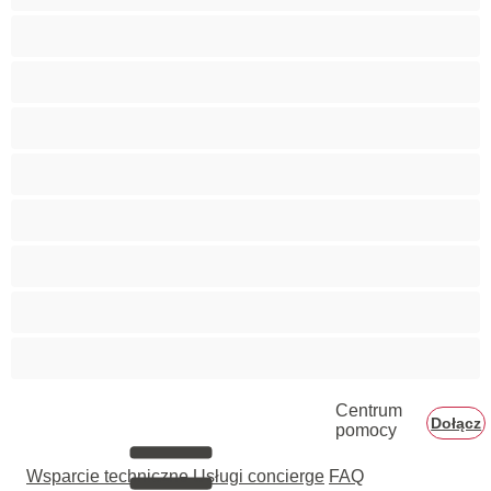
Umięśnione
Wielkie Cyce
Wielkie Piersi
Wytrysk kobiecy
XXL
Zabawki
Średnie cyce
Żony
Centrum
Dołącz
pomocy
Wsparcie techniczne
Usługi concierge
FAQ