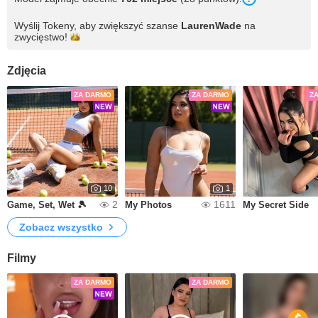
Wyślij Tokeny, aby zwiększyć szanse
LaurenWade
na
zwycięstwo!
Zdjęcia
ZA DARMO
ZA DARMO
Z
10
1
2
1611
Game, Set, Wet 🎾
My Photos
My Secret Side
Zobacz wszystko
Filmy
ZA DARMO
ZA DARMO