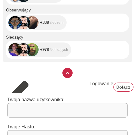
+338
Obserwujący
+338
śledzeni
+978
Śledzący
+978
śledzących
Logowanie
Dołącz
Twoja nazwa użytkownika:
Twoje Hasło: