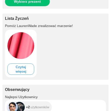
Wybierz prezent
Lista Życzeń
Pomóż
LaurenWade
zrealizować marzenie!
Czytaj
więcej
Obserwujący
+2
Najlepsi Użytkownicy
+2
użytkowników