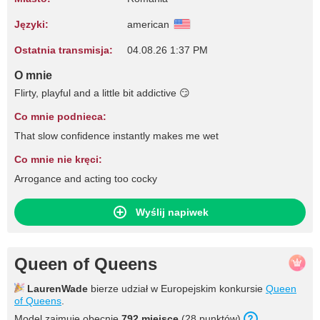
Języki:
american
Ostatnia transmisja:
04.08.26 1:37 PM
O mnie
Flirty, playful and a little bit addictive 😏
Co mnie podnieca:
That slow confidence instantly makes me wet
Co mnie nie kręci:
Arrogance and acting too cocky
Wyślij napiwek
Queen of Queens
LaurenWade
bierze udział w Europejskim konkursie
Queen
of Queens
.
Model zajmuje obecnie
792 miejsce
(28 punktów).