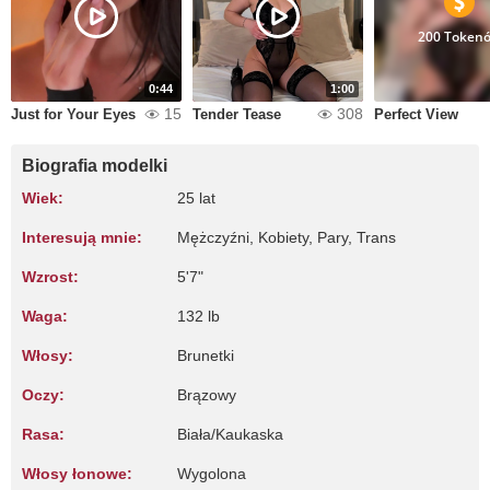
200 Token
0:44
1:00
15
308
Just for Your Eyes
Tender Tease
Perfect View
Biografia modelki
Wiek:
25 lat
Interesują mnie:
Mężczyźni, Kobiety, Pary, Trans
Wzrost:
5'7"
Waga:
132 lb
Włosy:
Brunetki
Oczy:
Brązowy
Rasa:
Biała/Kaukaska
Włosy łonowe:
Wygolona