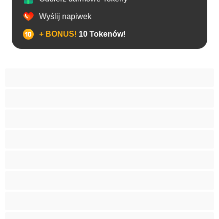
Wyślij napiwek
+ BONUS!
10 Tokenów!
Analny
Arabki
Azjatycka
Babcie
Białe Dziewczyny
Blondynki
Bondage
Brunetki