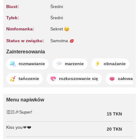
Biust:
Średni
Tyłek:
Średni
Nimfomanka:
Sekret
Status w związku:
Samotna
Zainteresowania
rozmawianie
marzenie
obnażanie
tańczenie
rozkoszowanie się
całowani
Menu napiwków
👏🏻🎉Super!
15 TKN
Kiss you💋❤️
20 TKN