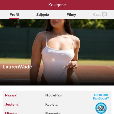
LaurenWade
Kategorie
Profil
Zdjęcia
Filmy
Czat
LaurenWade
Nazwa:
NicolePalm
Co to jest
FanBoost?
Jestem:
Kobieta
Miasto:
Romania